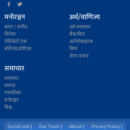
मनोरञ्जन
अर्थ/वाणिज्य
कला / संगीत
अर्थ समाचार
सिनेमा
बैंक/वित्त
सेलिब्रेटी टक
अटाेमाेवाइल्स
बलिउड/हलिउड
विमा
शेयर बजार
समाचार
समाचार
समाज
पत्रपत्रिका
मनोरञ्जन
विश्व
Social Link |
Our Team |
About |
Privacy Policy |