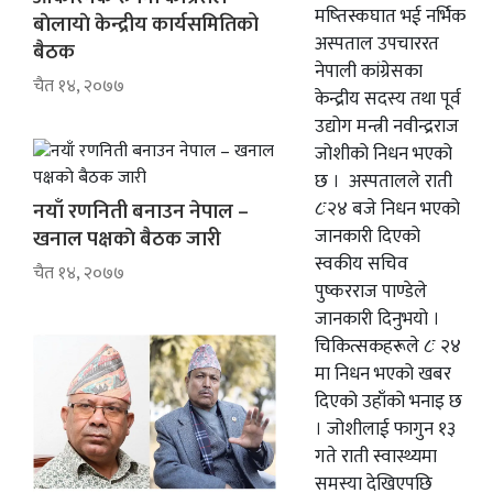
वाणिज्य
शिक्षा
मष्तिस्कघात भई नर्भिक
बाेलायाे केन्द्रीय कार्यसमितिको
अस्पताल उपचाररत
बैठक
शिक्षा
सम्पादकीय
नेपाली कांग्रेसका
चैत १४, २०७७
सम्पादकीय
संस्कृति/
केन्द्रीय सदस्य तथा पूर्व
उद्योग मन्त्री नवीन्द्रराज
संस्कार
संस्कृति/
जोशीको निधन भएको
संस्कार
प्रदेश
छ । अस्पतालले राती
८ः२४ बजे निधन भएको
नयाँ रणनिती बनाउन नेपाल –
प्रदेश
खेलकुद
जानकारी दिएको
खनाल पक्षकाे बैठक जारी
स्वकीय सचिव
खेलकुद
सूचना/
चैत १४, २०७७
पुष्करराज पाण्डेले
प्रविधि
सूचना/
जानकारी दिनुभयो ।
चिकित्सकहरूले ८ः २४
प्रविधि
पर्यटन
मा निधन भएको खबर
पर्यटन
इन्द्रेणी–
दिएको उहाँको भनाइ छ
विशेष
। जोशीलाई फागुन १३
इन्द्रेणी–
गते राती स्वास्थ्यमा
विशेष
समस्या देखिएपछि