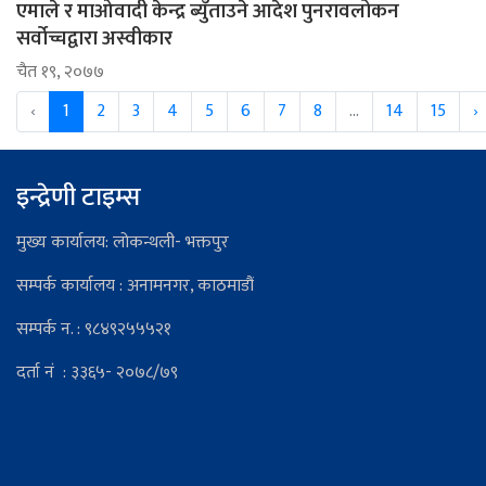
एमाले र माओवादी केन्द्र ब्युँताउने आदेश पुनरावलोकन
सर्वोच्चद्वारा अस्वीकार
चैत १९, २०७७
‹
1
2
3
4
5
6
7
8
...
14
15
›
इन्द्रेणी टाइम्स
मुख्य कार्यालय: लोकन्थली- भक्तपुर
सम्पर्क कार्यालय : अनामनगर, काठमाडौं
सम्पर्क न. : ९८४९२५५५२१
दर्ता नं : ३३६५- २०७८/७९