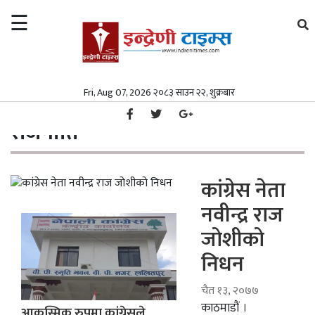
☰
×
समाचार
Fri, Aug 07, 2026 २०८३ साउन २२, शुक्रबार
गृहपृष्ठ
राजनीति
/
समाचार
समाज
राजनीति
समाज
पत्रपत्रिका
पत्रपत्रिका
मनोरञ्जन
कांग्रेस नेता
नवीन्द्र राज
मनोरञ्जन
विश्व
जोशीको
विश्व
स्वास्थ्य
निधन
स्वास्थ्य
अर्थ/
वाणिज्य
चैत १३, २०७७
अर्थ/
काठमाडौं ।
आकस्मिक रुपमा कांग्रेसले