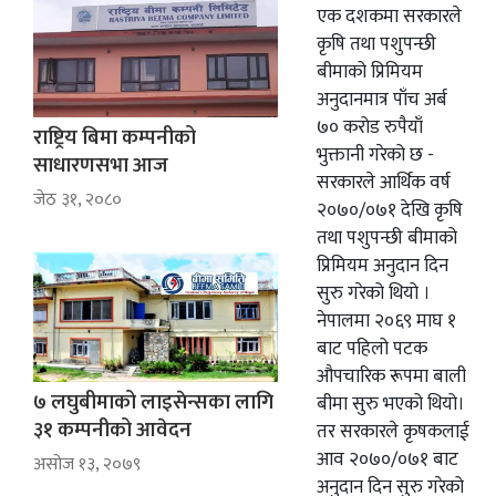
वाणिज्य
शिक्षा
एक दशकमा सरकारले
कृषि तथा पशुपन्छी
शिक्षा
सम्पादकीय
बीमाको प्रिमियम
सम्पादकीय
संस्कृति/
अनुदानमात्र पाँच अर्ब
७० करोड रुपैयाँ
संस्कार
राष्ट्रिय बिमा कम्पनीको
संस्कृति/
भुक्तानी गरेको छ -
साधारणसभा आज
संस्कार
प्रदेश
सरकारले आर्थिक वर्ष
जेठ ३१, २०८०
२०७०/०७१ देखि कृषि
प्रदेश
खेलकुद
तथा पशुपन्छी बीमाको
प्रिमियम अनुदान दिन
खेलकुद
सूचना/
सुरु गरेको थियो ।
प्रविधि
सूचना/
नेपालमा २०६९ माघ १
बाट पहिलो पटक
प्रविधि
पर्यटन
औपचारिक रूपमा बाली
पर्यटन
इन्द्रेणी–
७ लघुबीमाको लाइसेन्सका लागि
बीमा सुरु भएको थियो।
विशेष
३१ कम्पनीको आवेदन
तर सरकारले कृषकलाई
इन्द्रेणी–
आव २०७०/०७१ बाट
असोज १३, २०७९
विशेष
अनुदान दिन सुरु गरेको