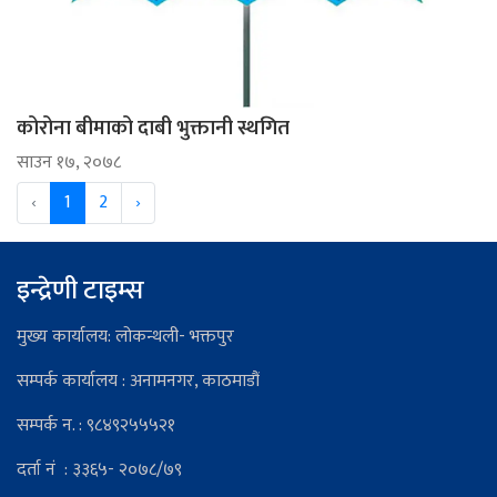
कोरोना बीमाको दाबी भुक्तानी स्थगित
साउन १७, २०७८
‹
1
2
›
इन्द्रेणी टाइम्स
मुख्य कार्यालय: लोकन्थली- भक्तपुर
सम्पर्क कार्यालय : अनामनगर, काठमाडौं
सम्पर्क न. : ९८४९२५५५२१
दर्ता नं : ३३६५- २०७८/७९