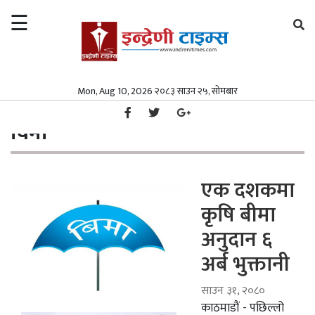
☰
×
समाचार
Mon, Aug 10, 2026 २०८३ साउन २५, सोमबार
गृहपृष्ठ
विमा
/
समाचार
समाज
विमा
समाज
पत्रपत्रिका
पत्रपत्रिका
मनोरञ्जन
एक दशकमा
कृषि बीमा
मनोरञ्जन
विश्व
अनुदान ६
विश्व
स्वास्थ्य
अर्ब भुक्तानी
स्वास्थ्य
अर्थ/
वाणिज्य
साउन ३१, २०८०
अर्थ/
काठमाडौं - पछिल्लो