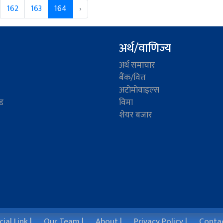
162
163
164
›
अर्थ/वाणिज्य
अर्थ समाचार
बैंक/वित्त
अटाेमाेवाइल्स
ड
विमा
शेयर बजार
ial Link |
Our Team |
About |
Privacy Policy |
Contac