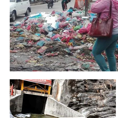
शिक्षा
सम्पादकीय
संस्कृति/
संस्कार
प्रदेश
खेलकुद
सूचना/
प्रविधि
पर्यटन
इन्द्रेणी–
विशेष