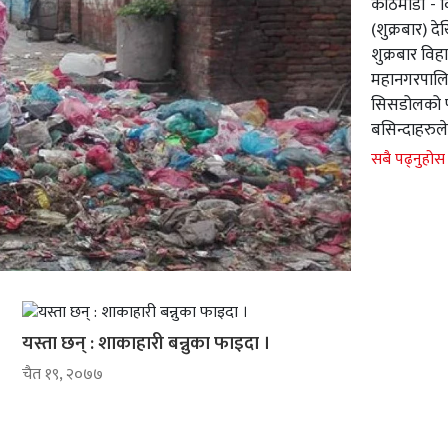
काठमाडौं - 
(शुक्रबार) 
शुक्रबार वि
महानगरपालिक
सिसडोलको फोह
बसिन्दाहरुले
सबै पढ्नुहोस
यस्ता छन् : शाकाहारी बन्नुका फाइदा ।
चैत १९, २०७७