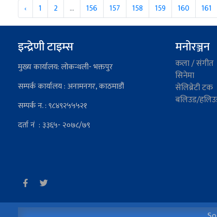
‹
1
2
...
156
157
158
159
160
161
इन्द्रेणी टाइम्स
मनोरञ्जन
कला / संगीत
मुख्य कार्यालय: लोकन्थली- भक्तपुर
सिनेमा
सम्पर्क कार्यालय : अनामनगर, काठमाडौं
सेलिब्रेटी टक
बलिउड/हलिउ
सम्पर्क न. : ९८४९२५५५२१
दर्ता नं : ३३६५- २०७८/७९
Soc