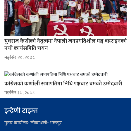
युवराज केसीको नेतृत्वमा नेपाली जनप्रगतिशील मञ्च बहराइनको
नयाँ कार्यसमिति चयन
मङ्सिर २०, २०७८
कांग्रेसकाे कर्णाली सभापतिमा निधि पक्षबाट बमको उम्मेदवारी
मङ्सिर १७, २०७८
इन्द्रेणी टाइम्स
मुख्य कार्यालय: लोकन्थली- भक्तपुर