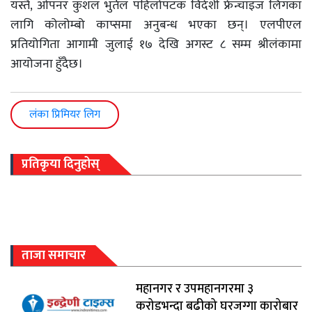
यस्तै, ओपनर कुशल भुर्तेल पहिलोपटक विदेशी फ्रेन्चाइज लिगका
लागि कोलोम्बो काप्समा अनुबन्ध भएका छन्। एलपीएल
प्रतियोगिता आगामी जुलाई १७ देखि अगस्ट ८ सम्म श्रीलंकामा
आयोजना हुँदैछ।
लंका प्रिमियर लिग
प्रतिकृया दिनुहोस्
ताजा समाचार
महानगर र उपमहानगरमा ३
करोडभन्दा बढीको घरजग्गा कारोबार