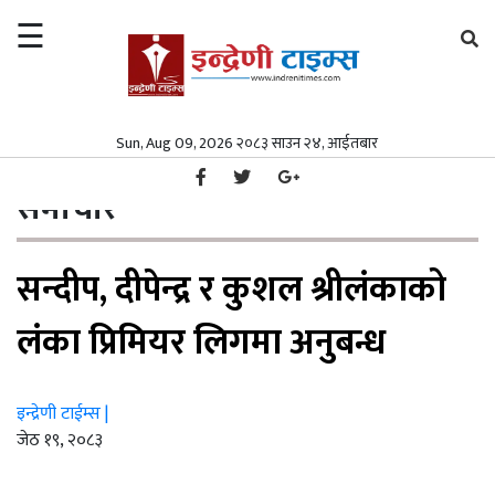
☰
×
समाचार
Sun, Aug 09, 2026 २०८३ साउन २४, आईतबार
गृहपृष्ठ
समाचार
/
समाचार
समाज
समाचार
समाज
पत्रपत्रिका
सन्दीप, दीपेन्द्र र कुशल श्रीलंकाको
पत्रपत्रिका
मनोरञ्जन
मनोरञ्जन
विश्व
लंका प्रिमियर लिगमा अनुबन्ध
विश्व
स्वास्थ्य
इन्द्रेणी टाईम्स |
स्वास्थ्य
अर्थ/
जेठ १९, २०८३
वाणिज्य
अर्थ/