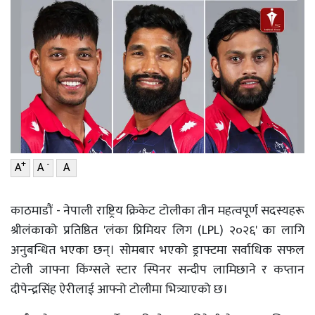
वाणिज्य
शिक्षा
शिक्षा
सम्पादकीय
सम्पादकीय
संस्कृति/
संस्कार
संस्कृति/
संस्कार
प्रदेश
प्रदेश
खेलकुद
+
-
A
A
A
खेलकुद
सूचना/
प्रविधि
सूचना/
काठमाडौं - नेपाली राष्ट्रिय क्रिकेट टोलीका तीन महत्वपूर्ण सदस्यहरू
प्रविधि
पर्यटन
श्रीलंकाको प्रतिष्ठित 'लंका प्रिमियर लिग (LPL) २०२६' का लागि
अनुबन्धित भएका छन्। सोमबार भएको ड्राफ्टमा सर्वाधिक सफल
पर्यटन
इन्द्रेणी–
टोली जाफ्ना किंग्सले स्टार स्पिनर सन्दीप लामिछाने र कप्तान
विशेष
इन्द्रेणी–
दीपेन्द्रसिंह ऐरीलाई आफ्नो टोलीमा भित्र्याएको छ।
विशेष