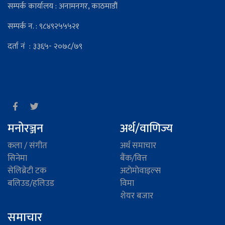
सम्पर्क कार्यालय : अनामनगर, काठमाडौं
सम्पर्क न. : ९८४९२५५५२१
दर्ता नं : ३३६५- २०७८/७९
मनोरञ्जन
अर्थ/वाणिज्य
कला / संगीत
अर्थ समाचार
सिनेमा
बैंक/वित्त
सेलिब्रेटी टक
अटाेमाेवाइल्स
बलिउड/हलिउड
विमा
शेयर बजार
समाचार