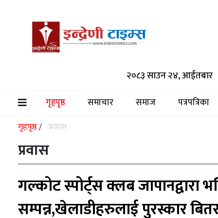
समाचार
२०८३ साउन २४, आईतबार
समाज
पत्रपत्रिका
गृहपृष्ठ
समाचार
समाज
पत्रपत्रिका
(current)
मनोरञ्जन
गृहपृष्ठ
प्रवास
/
विश्व
प्रवास
स्वास्थ्य
गल्कोट स्पोर्ट्स क्लब जापानद्वारा 
अर्थ/
वाणिज्य
सम्पन्न,खेलाडीहरुलाई पुरस्कार बि