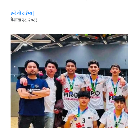
शिक्षा
सम्पादकीय
इन्द्रेणी टाईम्स |
ब‌ैशाख २८, २०८३
संस्कृति/
संस्कार
प्रदेश
खेलकुद
सूचना/
प्रविधि
पर्यटन
इन्द्रेणी–
विशेष