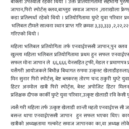
बाक्लो उपस्थीती रहेको थियो । उक्त प्रतियोगितामा सहभागी पु
जापान,पिरो स्पोर्टस् क्लव,बाग्लुङ समाज जापान ,ताराखोला फ्रेण
कडा प्रतिस्पर्धा रहेको थियो । प्रतियोगितामा घुम्टे युवा परिवार
भलिबल टीमले सात्वना स्थान प्राप्त गरि क्रमश ३,३३,३३३ ,२,२२,२२
गरिएको थियो ।
महिला भलिबल प्रतियोगिता तर्फ एनवाईएससी जापान,पुन क्लव जापा
खुल्ला महिला भलिबल प्रतियोगितामा प्रथम हुन सफल एनवाईएससी 
सफल मोना जापान ले ६६,६६६ येनसहित ट्रफी, मेडल र प्रमाणपत्र प्र
यसैगरी आयोजकले बिभीन्न बिधागत रुपमा उत्कृस्ट खेलाडीहरुलाई 
मिन सुनार पिरो स्पोर्टस्, बेष्ट ब्लकरस् तोरण चन्द ठकुरी घुम्टे य
हिटर अनमोल खत्री पिरो स्पोर्ट्स, बेस्ट अपोजिट हिटर मिलन क्षेत्
प्रशिक्षक दीपक कार्की घुम्टे युवा परिवार,उत्कृष्ट खेलाडी रवि केसी 
त्यसै गरी महिला तर्फ उत्कृष्ट खेलाडी शान्ती महतो एनवाईएस सी ज
बसन्त थापा एनवाईएससी जापान हुन सफल भएका थिए। कार्यक्र
खत्रीको अध्यक्षतामा गल्कोट समाज जापानका का,वा अध्यक्ष लोक