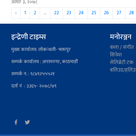
असार ३, २०७८
‹
1
2
...
22
23
24
25
26
27
28
इन्द्रेणी टाइम्स
मनोरञ्जन
कला / संगीत
मुख्य कार्यालय: लोकन्थली- भक्तपुर
सिनेमा
सम्पर्क कार्यालय : अनामनगर, काठमाडौं
सेलिब्रेटी टक
बलिउड/हलिउ
सम्पर्क न. : ९८४९२५५५२१
दर्ता नं : ३३६५- २०७८/७९