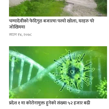
चम्पादेवीको फेदिगुठ बजारमा पस्यो खोला, घरहरु परे
जोखिममा
साउन १४, २०७८
प्रदेश १ मा कोरोनामुक्त हुनेको संख्या ५२ हजार बढी