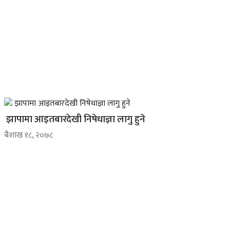
झापामा आइतबारदेखी निषेधाज्ञा लागु हुने
ब‌ैशाख १८, २०७८