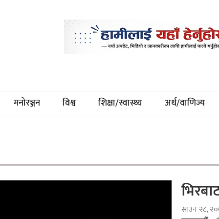
मनोरञ्जन
विश्व
शिक्षा/स्वास्थ्य
अर्थ/वाणिज्य
भिरबाट
साउन २८, २