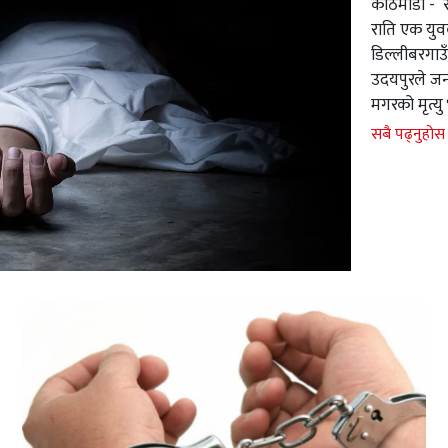
काठमाडौँ - र
राति एक युव
डिल्लीबरगाउँ
उदयपुरले जना
मगरको मृत्य
सबै पढ्नुहोस