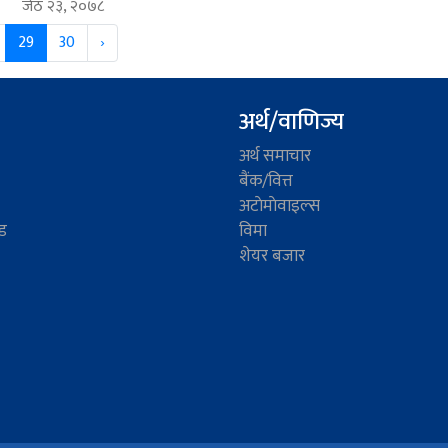
जेठ २३, २०७८
29
30
›
अर्थ/वाणिज्य
अर्थ समाचार
बैंक/वित्त
अटाेमाेवाइल्स
ड
विमा
शेयर बजार