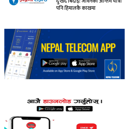
दुःखद बिदाइ: जीवनको अन्तिम यात्रा
पनि हिमालकै काखमा