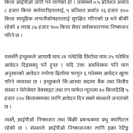
कित्ता आईपीओ जारी गर्न लागेको हो । जसमध्ये ०.५ प्रतिशत अर्थात
८ हजार कित्ता कर्मचारीहरुलाई, ५ प्रतिशत अर्थात २६ हजार १००
कित्ता सामूहिक लगानीकोषहरुलाई सुरक्षित गरिएको छ भने बाँकी
रहेको ४ लाख ८७ हजार ९०० कित्ता सेयर सर्वसाधारणमा निष्काशन
गरिने छ ।
यससँगै इच्छुकले आगामी माघ २१ गतेदेखि छिटोमा माघ २५ गतेभित्र
आवेदन दिइसक्नु पर्ने हुन्छ । यदि उक्त अवधिसम्म पनि माग
अनुसारको आवेदन नपरेमा ढिलोमा फागुन ६ गतेसम्म आवेदन खुला
गरिने व्यवस्था छ । इच्छुकले सि-आस्वा सदस्य बैंक तथा वित्तीय
संस्था र मेरोसेयर वेबसाइट तथा एप मार्फत न्यूनतम १० कित्तादेखि ५
हजार २२० कित्तासम्मका लागि आवेदन दिन सक्ने संस्थाले जनाएको
छ ।
त्यस्तै, आईपीओ निष्काशन तथा बिक्री प्रबन्धकमा प्रभु क्यापिटल
रहेको छ । संस्थाले आईपीओ निष्काशनका लागि इक्रा रेटिङ्ग