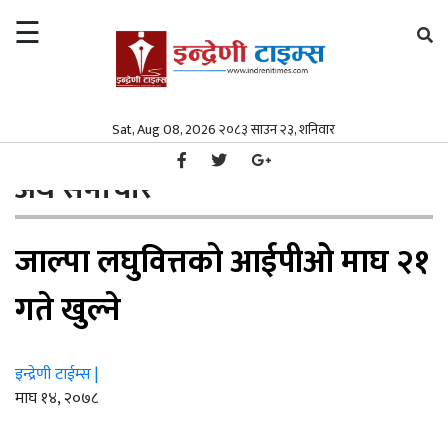
☰
×
समाचार
Sat, Aug 08, 2026 २०८३ साउन २३, शनिवार
गृहपृष्ठ
अर्थ समाचार
/
समाचार
समाज
अर्थ समाचार
समाज
पत्रपत्रिका
जाल्पा लघुवित्तको आईपीओ माघ २१
पत्रपत्रिका
मनोरञ्जन
मनोरञ्जन
विश्व
गते खुल्ने
विश्व
स्वास्थ्य
इन्द्रेणी टाईम्स |
स्वास्थ्य
अर्थ/
माघ १४, २०७८
वाणिज्य
अर्थ/