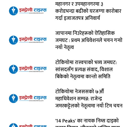
महानगर र उपमहानगरमा ३
करोडभन्दा बढीको घरजग्गा कारोबार
गर्दा इजाजतपत्र अनिवार्य
जापानमा निउरेहरूको ऐतिहासिक
जमघट : प्रथम अधिवेशनले चयन गर्‍यो
नयाँ नेतृत्व
टोकियोमा रास्वपाको भव्य जमघट:
सांसदसँग प्रत्यक्ष संवाद, विशाल
बिकेको नेतृत्वमा कान्तो समिति
टोकियोमा नेजससको ७औँ
महाधिवेशन सम्पन्न: राजेन्द्र
जमरकट्टेलको नेतृत्वमा नयाँ टिम चयन
'14 Peaks' का नायक निम्स दाइको