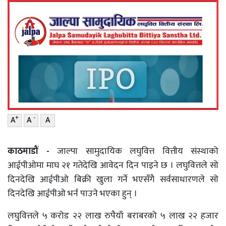
वाणिज्य
शिक्षा
शिक्षा
सम्पादकीय
सम्पादकीय
संस्कृति/
संस्कार
संस्कृति/
संस्कार
प्रदेश
प्रदेश
खेलकुद
+
-
A
A
A
खेलकुद
सूचना/
प्रविधि
सूचना/
काठमाडौं -
जाल्पा सामुदायिक लघुवित्त वित्तीय संस्थाको
प्रविधि
पर्यटन
आईपीओमा माघ २१ गतेदेखि आवेदन दिन पाइने छ । लघुवित्तले सो
दिनदेखि आईपीओ बिक्री खुला गर्ने भएसँगै सर्वसाधारणले सो
पर्यटन
इन्द्रेणी–
दिनदेखि आईपीओ भर्न पाउने भएका हुन् ।
विशेष
इन्द्रेणी–
लघुवित्तले ५ करोड २२ लाख रुपैयाँ बराबरको ५ लाख २२ हजार
विशेष