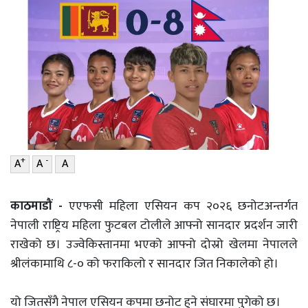
वाणिज्य
शिक्षा
शिक्षा
सम्पादकीय
सम्पादकीय
संस्कृति/
संस्कार
संस्कृति/
संस्कार
प्रदेश
प्रदेश
खेलकुद
+
-
A
A
A
खेलकुद
सूचना/
प्रविधि
सूचना/
काठमाडौं -
एएफसी महिला एसियन कप २०२६ छनोटअन्तर्गत
प्रविधि
पर्यटन
नेपाली राष्ट्रिय महिला फुटबल टोलीले आफ्नो सानदार प्रदर्शन जारी
राखेको छ। उज्वेकिस्तानमा भएको आफ्नो दोस्रो खेलमा नेपालले
पर्यटन
इन्द्रेणी–
श्रीलंकामाथि ८-० को फराकिलो र सानदार जित निकालेको हो।
विशेष
इन्द्रेणी–
विशेष
यो जितसँगै नेपाल एसियन कपमा छनोट हुने संघारमा पुगेको छ।