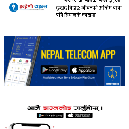
'14 Peaks' का नायक निम्स दाइको
दुःखद बिदाइ: जीवनको अन्तिम यात्रा
पनि हिमालकै काखमा