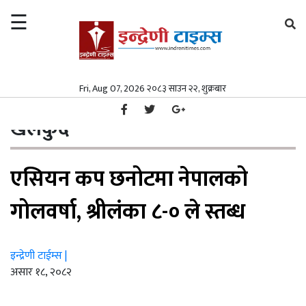
☰
×
समाचार
Fri, Aug 07, 2026 २०८३ साउन २२, शुक्रबार
गृहपृष्ठ
खेलकुद
/
समाचार
समाज
खेलकुद
समाज
पत्रपत्रिका
एसियन कप छनोटमा नेपालको
पत्रपत्रिका
मनोरञ्जन
मनोरञ्जन
विश्व
गोलवर्षा, श्रीलंका ८-० ले स्तब्ध
विश्व
स्वास्थ्य
इन्द्रेणी टाईम्स |
स्वास्थ्य
अर्थ/
असार १८, २०८२
वाणिज्य
अर्थ/