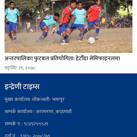
अन्तरपालिका फुटबल प्रतियोगिता: हेटौँडा सेमिफाइनलमा
मङ्सिर २१, २०७८
इन्द्रेणी टाइम्स
मुख्य कार्यालय: लोकन्थली- भक्तपुर
सम्पर्क कार्यालय : अनामनगर, काठमाडौं
सम्पर्क न. : ९८४९२५५५२१
दर्ता नं : ३३६५- २०७८/७९