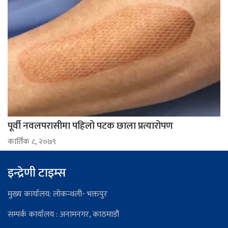
पूर्वी नवलपरासीमा पहिलो पटक छाला प्रत्यारोपण
कार्तिक ८, २०७९
इन्द्रेणी टाइम्स
मुख्य कार्यालय: लोकन्थली- भक्तपुर
सम्पर्क कार्यालय : अनामनगर, काठमाडौं