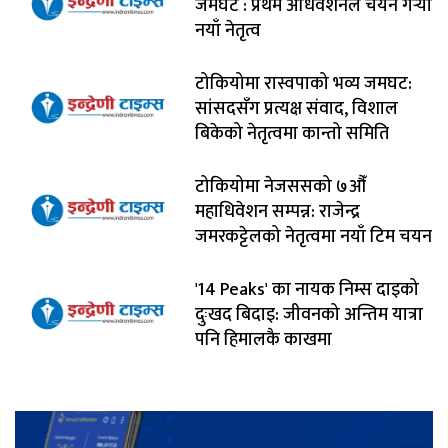
जमघट : प्रथम अधिवेशनले चयन गर्‍यो
नयाँ नेतृत्व
टोकियोमा रास्वपाको भव्य जमघट:
सांसदसँग प्रत्यक्ष संवाद, विशाल
बिकेको नेतृत्वमा कान्तो समिति
टोकियोमा नेजससको ७औँ
महाधिवेशन सम्पन्न: राजेन्द्र
जमरकट्टेलको नेतृत्वमा नयाँ टिम चयन
'14 Peaks' का नायक निम्स दाइको
दुःखद बिदाइ: जीवनको अन्तिम यात्रा
पनि हिमालकै काखमा