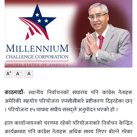
वाणिज्य
शिक्षा
शिक्षा
सम्पादकीय
सम्पादकीय
संस्कृति/
संस्कार
संस्कृति/
संस्कार
प्रदेश
प्रदेश
खेलकुद
+
-
A
A
A
खेलकुद
सूचना/
प्रविधि
सूचना/
काठमाडौं-
स्थानीय निर्वाचनको संघारमा पनि कांग्रेस नेताहरू
प्रविधि
पर्यटन
अमेरिकी सहयोग परियोजना एमसीसीबारे प्रष्टीकरण दिइरहेका छन्
पर्यटन
इन्द्रेणी–
। परियोजना १५ माघमा संघीय संसद्ले अनुमोदन भएको हो ।
विशेष
इन्द्रेणी–
हाल कार्यान्वयनको चरणमा रहेको परियोजनाबारे निर्वाचन केन्द्रित
विशेष
कार्यक्रममा पनि कांग्रेस नेताहरू अधिक समय लिएर बोल्ने गरेका