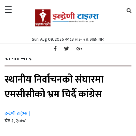
☰
×
समाचार
Sun, Aug 09, 2026 २०८३ साउन २४, आईतबार
गृहपृष्ठ
समाचार
/
समाचार
समाज
समाचार
समाज
पत्रपत्रिका
स्थानीय निर्वाचनको संघारमा
पत्रपत्रिका
मनोरञ्जन
मनोरञ्जन
विश्व
एमसीसीको भ्रम चिर्दै कांग्रेस
विश्व
स्वास्थ्य
इन्द्रेणी टाईम्स |
स्वास्थ्य
अर्थ/
चैत १, २०७८
वाणिज्य
अर्थ/