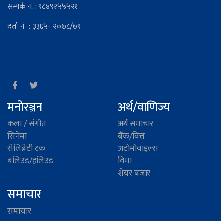
सम्पर्क न. : ९८४९२५५५२१
दर्ता नं : ३३६५- २०७८/७९
मनोरञ्जन
अर्थ/वाणिज्य
कला / संगीत
अर्थ समाचार
सिनेमा
बैंक/वित्त
सेलिब्रेटी टक
अटाेमाेवाइल्स
बलिउड/हलिउड
विमा
शेयर बजार
समाचार
समाचार