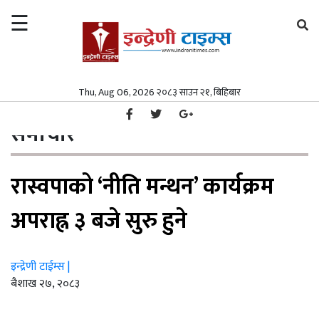
☰
×
समाचार
Thu, Aug 06, 2026 २०८३ साउन २१, बिहिबार
गृहपृष्ठ
समाचार
/
समाचार
समाज
समाचार
समाज
पत्रपत्रिका
रास्वपाको ‘नीति मन्थन’ कार्यक्रम
पत्रपत्रिका
मनोरञ्जन
मनोरञ्जन
विश्व
अपराह्न ३ बजे सुरु हुने
विश्व
स्वास्थ्य
इन्द्रेणी टाईम्स |
स्वास्थ्य
अर्थ/
ब‌ैशाख २७, २०८३
वाणिज्य
अर्थ/