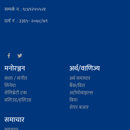
सम्पर्क न. : ९८४९२५५५२१
दर्ता नं : ३३६५- २०७८/७९
मनोरञ्जन
अर्थ/वाणिज्य
कला / संगीत
अर्थ समाचार
सिनेमा
बैंक/वित्त
सेलिब्रेटी टक
अटाेमाेवाइल्स
बलिउड/हलिउड
विमा
शेयर बजार
समाचार
समाचार