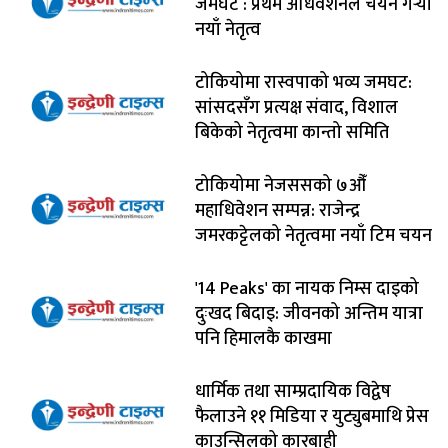
जमघट : प्रथम अधिवेशनले चयन गर्‍यो
नयाँ नेतृत्व
टोकियोमा रास्वपाको भव्य जमघट:
सांसदसँग प्रत्यक्ष संवाद, विशाल
बिकेको नेतृत्वमा कान्तो समिति
टोकियोमा नेजससको ७औँ
महाधिवेशन सम्पन्न: राजेन्द्र
जमरकट्टेलको नेतृत्वमा नयाँ टिम चयन
'14 Peaks' का नायक निम्स दाइको
दुःखद बिदाइ: जीवनको अन्तिम यात्रा
पनि हिमालकै काखमा
धार्मिक तथा साम्प्रदायिक विद्वेष
फैलाउने ११ मिडिया र युट्युबमाथि प्रेस
काउन्सिलको कारबाही