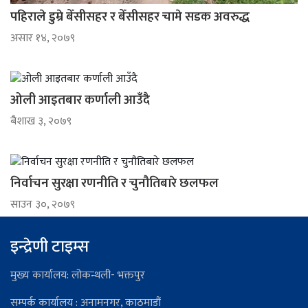
पहिराले डुम्रे बेँसीसहर र बेँसीसहर चामे सडक अवरुद्ध
असार १४, २०७९
ओली आइतबार कर्णाली आउँदै
ब‌ैशाख ३, २०७९
निर्वाचन सुरक्षा रणनीति र चुनौतिबारे छलफल
साउन ३०, २०७९
इन्द्रेणी टाइम्स
मुख्य कार्यालय: लोकन्थली- भक्तपुर
सम्पर्क कार्यालय : अनामनगर, काठमाडौं