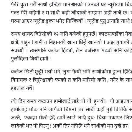
फेरि कुरा गरौं साथी इन्दिरा मानन्धरको । उनको घर न्यूरोडमा थ
पल्ट मेरी बहिनी र म साथी कहाँ जाँदाको सम्झना अझै ताजै छ। 
घरमा आएर न्यूरोड डुल्न भनेर निस्कियौं । न्यूरोड पुग्नु अगाडि साथ
समय शायद दिउँसोको १२ जति बजेको हुनुपर्छ। काठमाण्डौंका नेवार
क्षत्री, बाहुन ! हामी त बिहानको खाना छिट्टै खान्थ्यौ । अझ ब
सक्थ्यौं । त्यसपछि कलेज हिंड्यो, तीन बजेसम्म पढ्यो अनि क
फुर्सदिला थियौं हामी !
कलेज छिटो छुट्टी भयो भने, लुगा फेर्यो अनि साथीकोमा डुल्न हिंड
विनायक र त्रिपुरेश्वरको फन्को त कति मारियो कति , गनेर के
हडताल गर्थे।
त्यो दिन समय कटाउन हामीलाई साह्रै धौ धौ हुन्थ्यो। यो आइतबार प
हामीलाई भोक पनि लागेको थिएन। तर साथी कहाँ पुग्ने बित्तिक
जस्तै, एकदम मीठो हेर्दै खाउँ खाउँ लाग्ने दुध- चिया पकाएर
लागेको भए पो पिउनु ! अर्को तिर नपिऊँ भने साथीको मन दुख्ने डर।