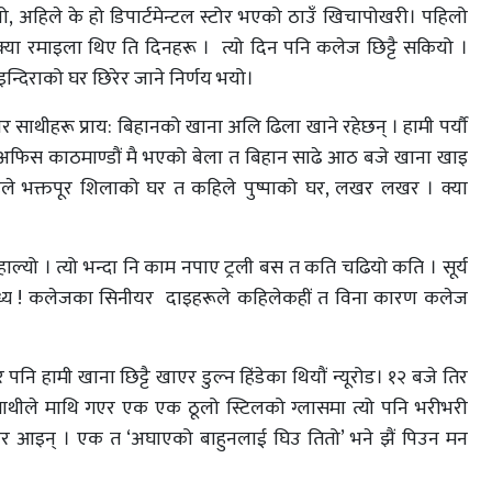
ियो, अहिले के हो डिपार्टमेन्टल स्टोर भएको ठाउँ खिचापोखरी। पहिलो
क्या रमाइला थिए ति दिनहरू । त्यो दिन पनि कलेज छिट्टै सकियो ।
ी इन्दिराको घर छिरेर जाने निर्णय भयो।
 साथीहरू प्राय: बिहानको खाना अलि ढिला खाने रहेछन् । हामी पर्यौ
ुवाको अफिस काठमाण्डौं मै भएको बेला त बिहान साढे आठ बजे खाना खाइ
हिले भक्तपूर शिलाको घर त कहिले पुष्पाको घर, लखर लखर । क्या
िहाल्यो । त्यो भन्दा नि काम नपाए ट्रली बस त कति चढियो कति । सूर्य
 साध्य ! कलेजका सिनीयर दाइहरूले कहिलेकहीं त विना कारण कलेज
नि हामी खाना छिट्टै खाएर डुल्न हिंडेका थियौं न्यूरोड। १२ बजे तिर
ै साथीले माथि गएर एक एक ठूलो स्टिलको ग्लासमा त्यो पनि भरीभरी
 लिएर आइन् । एक त ‘अघाएको बाहुनलाई घिउ तितो’ भने झैं पिउन मन