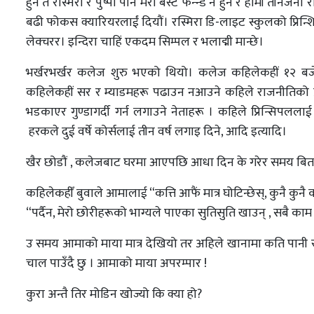
हुन त रस्मिरा र पुष्पा पनि मेरो बेस्ट फेन्न्ड नै हुन र हामी तीनैजना
बढी फोकस क्यारियरलाईं दियौं। रस्मिरा डि-लाइट स्कुलको प्रिन्
लेक्चरर। इन्दिरा चाहिं एकदम सिम्पल र भलाद्मी मान्छे।
भर्खरभर्खर कलेज शुरु भएको थियो। कलेज कहिलेकहीं १२ बजे य
कहिलेकहीं सर र म्याडमहरू पढाउन नआउने कहिले राजनीतिको प
भडकाएर गुण्डागर्दी गर्न लगाउने नेताहरू । कहिले प्रिन्सिपललाई 
हरकले दुई वर्षे कोर्सलाई तीन वर्ष लगाइ दिने, आदि इत्यादि।
खैर छोडौं , कलेजबाट घरमा आएपछि आधा दिन के गरेर समय बिताउने 
कहिलेकहीँ बुवाले आमालाई “कत्ति आफैं मात्र घोटिन्छेस्, कुनै क
“पर्दैन, मेरो छोरीहरूको भाग्यले पाएका सुतिसुति खाउन् , सबै काम 
उ समय आमाको माया मात्र देखियो तर अहिले खानामा कति पानी राख
चाल पाउँदै छु । आमाको माया अपरम्पार !
कुरा अन्तै तिर मोडिन खोज्यो कि क्या हो?