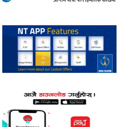
अन्तिम यात्रा पनि हिमालकै काखमा