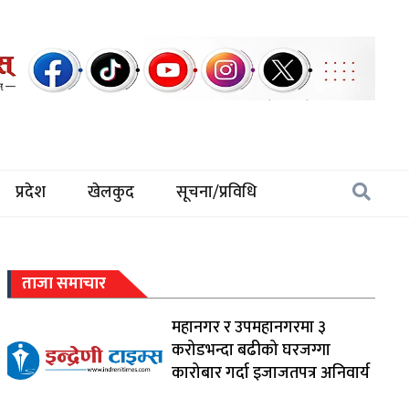
प्रदेश
खेलकुद
सूचना/प्रविधि
ताजा समाचार
महानगर र उपमहानगरमा ३
करोडभन्दा बढीको घरजग्गा
कारोबार गर्दा इजाजतपत्र अनिवार्य