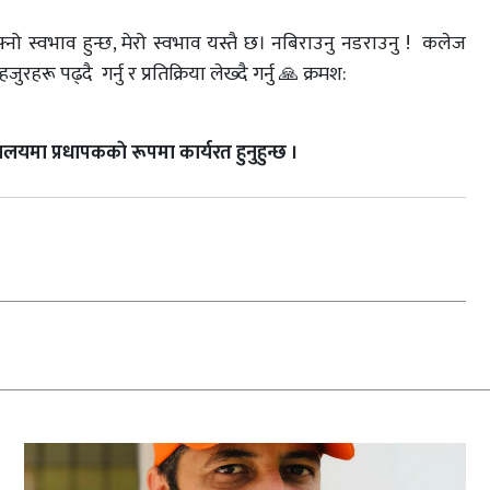
नो स्वभाव हुन्छ, मेरो स्वभाव यस्तै छ। नबिराउनु नडराउनु ! कलेज
ू पढ्दै गर्नु र प्रतिक्रिया लेख्दै गर्नु 🙏 क्रमश:
यमा प्रधापककाे रूपमा कार्यरत हुनुहुन्छ ।