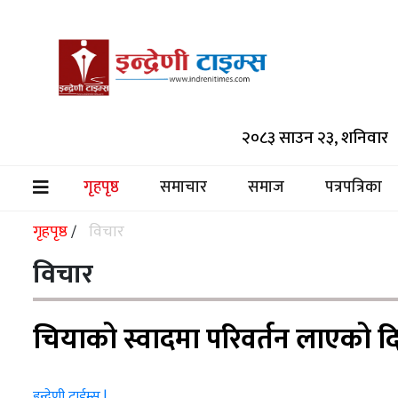
समाचार
२०८३ साउन २३, शनिवार
समाज
पत्रपत्रिका
गृहपृष्ठ
समाचार
समाज
पत्रपत्रिका
(current)
मनोरञ्जन
गृहपृष्ठ
विचार
/
विश्व
विचार
स्वास्थ्य
चियाको स्वादमा परिवर्तन लाएको द
अर्थ/
वाणिज्य
इन्द्रेणी टाईम्स |