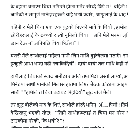
के बहाना बनाएर चिया नपिउने होला भनेर सोच्दै थिएँ म ! बहिनी भन्दा
जानेको र सम्पूर्ण नातेदारहरूले यहि भन्थे क्यारे, आफूलाई के थाह !
बहिनी र मैले चिया एक एक घुट्को पिएको मात्रै के थियौं , हा
छोरीहरूलाई के रुच्थ्यो र त्यो नूनिलो चिया ! अनि मैले मनमा ज
खान देऊ न” अनिपछि चिया पिँउँला” ।
यसरी मैले साथीलाई पहिला पानी लिन माथि बुईन्गेलमा पठाएँ। साथ
हुतहुती आधा भन्दा बढी फ्याकिदियौं । दायाँ बायाँ तल माथि केही नह
हामीलाई चियाको स्वाद अनौठो र अलि तम्तमिदों जस्तो लाग्यो, 
मिनेटमा साथी पानीको गिलास हातमा लिएर बैठक कोठामा आइमात्र प
साथी “ “हामीले त चिया घटाघट पिईदियौं” झूट बोलें मैले।
तर झूट बोलेको मात्र के थिएँ, साथीले हाँस्दै भनिन् अँ…… पियौ !
देखिरहनु भएको रहेछ! “तिम्रो साथीहरूलाई त चिया मन परेन जस्
टाउकोमा परेको, “के भयो रे “?