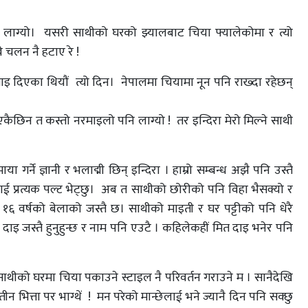
लाग्यो। यसरी साथीको घरको झ्यालबाट चिया फ्यालेकोमा र त्यो
 चलन नै हटाए रे !
याइ दिएका थियौं त्यो दिन। नेपालमा चियामा नून पनि राख्दा रहेछन्
एकैछिन त कस्तो नरमाइलो पनि लाग्यो ! तर इन्दिरा मेरो मिल्ने साथी
गर्ने ज्ञानी र भलाद्मी छिन् इन्दिरा । हाम्रो सम्बन्ध अझै पनि उस्तै
प्रत्यक पल्ट भेट्छु। अब त साथीको छोरीको पनि विहा भैसक्यो र
५ १६ वर्षको बेलाको जस्तै छ। साथीको माइती र घर पट्टीको पनि धेरै
दाइ जस्तै हुनुहुन्छ र नाम पनि एउटै । कहिलेकहीं मित दाइ भनेर पनि
खि साथीको घरमा चिया पकाउने स्टाइल नै परिवर्तन गराउने म । सानैदेखि
न भित्ता पर भाग्थें ! मन परेको मान्छेलाई भने ज्यानै दिन पनि सक्छु