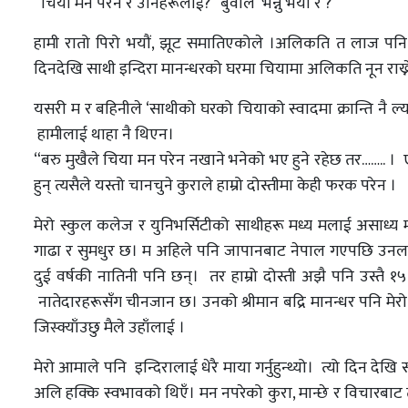
“चिया मन परेन रे उनिहरूलाई?” बुवाले भन्नु भयो रे ?
हामी रातो पिरो भयौं, झूट समातिएकोले ।अलिकति त लाज पनि 
दिनदेखि साथी इन्दिरा मानन्धरको घरमा चियामा अलिकति नून राख्ने
यसरी म र बहिनीले ‘साथीको घरको चियाको स्वादमा क्रान्ति नै ल्
हामीलाई थाहा नै थिएन।
“बरु मुखैले चिया मन परेन नखाने भनेको भए हुने रहेछ तर…….. । 
हुन् त्यसैले यस्तो चानचुने कुराले हाम्रो दोस्तीमा केही फरक परेन ।
मेरो स्कुल कलेज र युनिभर्सिटीको साथीहरू मध्य मलाई असाध्य माया 
गाढा र सुमधुर छ। म अहिले पनि जापानबाट नेपाल गएपछि उनलाई 
दुई वर्षकी नातिनी पनि छन्। तर हाम्रो दोस्ती अझै पनि उस्तै १
नातेदारहरूसँग चीनजान छ। उनको श्रीमान बद्रि मानन्धर पनि मेरो 
जिस्क्याँउछु मैले उहाँलाई ।
मेरो आमाले पनि इन्दिरालाई धेरै माया गर्नुहुन्थ्यो। त्यो दिन दे
अलि हक्कि स्वभावको थिएँ। मन नपरेको कुरा, मान्छे र विचारबाट ती