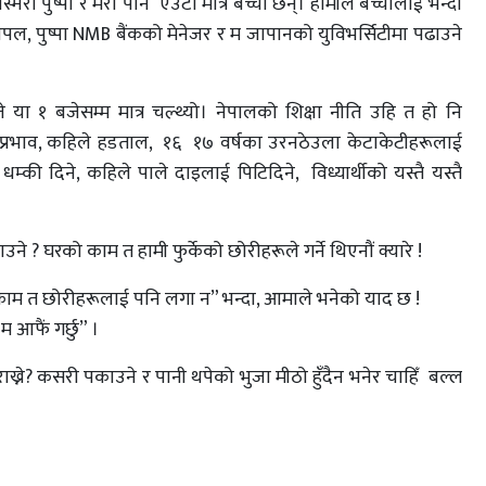
 रस्मिरा पुष्पा र मेरो पनि एउटा मात्र बच्चा छन्। हामीले बच्चालाई भन्दा
शिपल, पुष्पा NMB बैंकको मेनेजर र म जापानको युविभर्सिटीमा पढाउने
ा १ बजेसम्म मात्र चल्थ्यो। नेपालको शिक्षा नीति उहि त हो नि
्रभाव, कहिले हडताल, १६ १७ वर्षका उरनठेउला केटाकेटीहरूलाई
धम्की दिने, कहिले पाले दाइलाई पिटिदिने, विध्यार्थीको यस्तै यस्तै
? घरको काम त हामी फुर्केको छोरीहरूले गर्ने थिएनौं क्यारे !
ुनै काम त छोरीहरूलाई पनि लगा न” भन्दा, आमाले भनेको याद छ !
म आफैं गर्छु” ।
्ने? कसरी पकाउने र पानी थपेको भुजा मीठो हुँदैन भनेर चाहिँ बल्ल