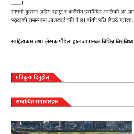
………. !
आफ्नो कुरामा अडिग रहन्छु र कसैसँग डराउँदिन मान्छेको आ-आफ्
पढ्दाको सम्झनामा आजलाई यति नै ल। बाँकी पछि लेख्दै गरौंला, हजुरहर
साहित्यकार तथा लेखक पाैडेल हाल जापानका बिभिन्न बिश्वबिध्याल
प्रतिकृया दिनुहोस्
सम्बन्धित समाचारहरु