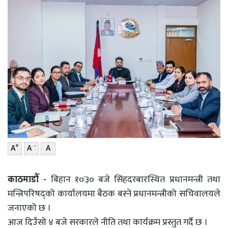
वाणिज्य
शिक्षा
शिक्षा
सम्पादकीय
सम्पादकीय
संस्कृति/
संस्कार
संस्कृति/
संस्कार
प्रदेश
प्रदेश
खेलकुद
खेलकुद
सूचना/
प्रविधि
सूचना/
+
-
A
A
A
प्रविधि
पर्यटन
काठमाडौँ -
बिहान १०ः३० बजे सिंहदरबारस्थित प्रधानमन्त्री तथा
पर्यटन
इन्द्रेणी–
मन्त्रिपरिषद्को कार्यालयमा बैठक बस्ने प्रधानमन्त्रीको सचिवालयले
विशेष
इन्द्रेणी–
जनाएको छ ।
विशेष
आज दिउँसो ४ बजे सरकारले नीति तथा कार्यक्रम प्रस्तुत गर्दै छ ।