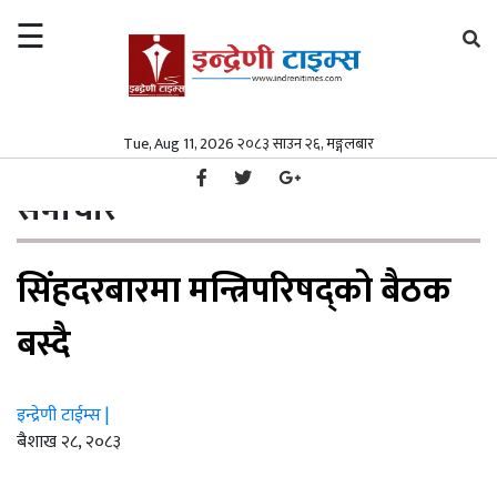
☰
×
समाचार
Tue, Aug 11, 2026 २०८३ साउन २६, मङ्गलबार
गृहपृष्ठ
समाचार
/
समाचार
समाज
समाचार
समाज
पत्रपत्रिका
सिंहदरबारमा मन्त्रिपरिषद्को बैठक
पत्रपत्रिका
मनोरञ्जन
मनोरञ्जन
विश्व
बस्दै
विश्व
स्वास्थ्य
इन्द्रेणी टाईम्स |
स्वास्थ्य
अर्थ/
ब‌ैशाख २८, २०८३
वाणिज्य
अर्थ/