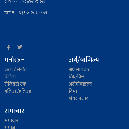
सम्पर्क न. : ९८४९२५५५२१
दर्ता नं : ३३६५- २०७८/७९
मनोरञ्जन
अर्थ/वाणिज्य
कला / संगीत
अर्थ समाचार
सिनेमा
बैंक/वित्त
सेलिब्रेटी टक
अटाेमाेवाइल्स
बलिउड/हलिउड
विमा
शेयर बजार
समाचार
समाचार
समाज