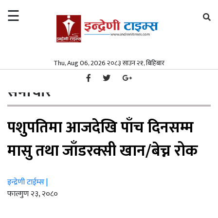
☰
×
समाचार
Thu, Aug 06, 2026 २०८३ साउन २१, बिहिबार
गृहपृष्ठ
समाचार
/
समाचार
समाज
समाचार
समाज
पत्रपत्रिका
पशुपतिमा आजदेखि पाँच दिनसम्म
पत्रपत्रिका
मनोरञ्जन
मनोरञ्जन
विश्व
मासु तथा जाँडरक्सी खान/बेच्न रोक
विश्व
स्वास्थ्य
इन्द्रेणी टाईम्स |
स्वास्थ्य
अर्थ/
फाल्गुण २३, २०८०
वाणिज्य
अर्थ/