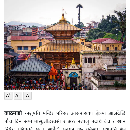
वाणिज्य
शिक्षा
शिक्षा
सम्पादकीय
सम्पादकीय
संस्कृति/
संस्कार
संस्कृति/
संस्कार
प्रदेश
प्रदेश
खेलकुद
खेलकुद
सूचना/
प्रविधि
सूचना/
प्रविधि
पर्यटन
+
-
A
A
A
पर्यटन
इन्द्रेणी–
विशेष
काठमाडौं -
पशुपति मन्दिर परिसर आसपासका क्षेत्रमा आजदेखि
इन्द्रेणी–
पाँच दिन सम्म मासु,जाँडरक्सी र अरु नशालु पदार्थ बेच्न र खान
विशेष
निषेध गरिएको छ । आउँदो फागुन २७ गतेसम्म पशुपति क्षेत्र