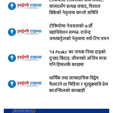
टोकियोमा रास्वपाको भव्य जमघट:
सांसदसँग प्रत्यक्ष संवाद, विशाल
बिकेको नेतृत्वमा कान्तो समिति
टोकियोमा नेजससको ७औँ
महाधिवेशन सम्पन्न: राजेन्द्र
जमरकट्टेलको नेतृत्वमा नयाँ टिम चयन
'14 Peaks' का नायक निम्स दाइको
दुःखद बिदाइ: जीवनको अन्तिम यात्रा
पनि हिमालकै काखमा
धार्मिक तथा साम्प्रदायिक विद्वेष
फैलाउने ११ मिडिया र युट्युबमाथि प्रेस
काउन्सिलको कारबाही