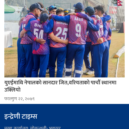
युएईमाथि नेपालको सानदार जित,वरियताको पाचौँ स्थानमा
उक्लियो
फाल्गुण २२, २०७९
इन्द्रेणी टाइम्स
मुख्य कार्यालय: लोकन्थली- भक्तपुर