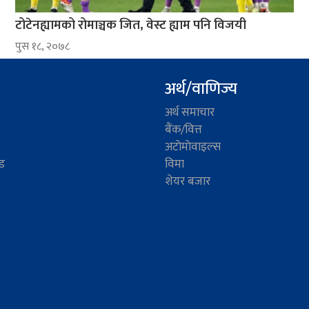
टोटेनह्यामको रोमाञ्चक जित, वेस्ट ह्याम पनि विजयी
पुस १८, २०७८
अर्थ/वाणिज्य
अर्थ समाचार
बैंक/वित्त
अटाेमाेवाइल्स
ड
विमा
शेयर बजार