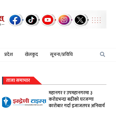
प्रदेश
खेलकुद
सूचना/प्रविधि
ताजा समाचार
महानगर र उपमहानगरमा ३
करोडभन्दा बढीको घरजग्गा
कारोबार गर्दा इजाजतपत्र अनिवार्य