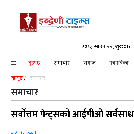
समाचार
२०८३ साउन २२, शुक्रबार
समाज
पत्रपत्रिका
गृहपृष्ठ
समाचार
समाज
पत्रपत्रिका
(current)
मनोरञ्जन
गृहपृष्ठ
समाचार
/
विश्व
समाचार
स्वास्थ्य
सर्वोत्तम पेन्ट्सको आईपीओ सर्वसा
अर्थ/
वाणिज्य
इन्द्रेणी टाईम्स |