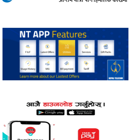
अन्तिम यात्रा पनि हिमालकै काखमा