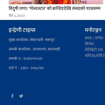
विदुषी राणा: 'गोल्डस्टार' को ब्रान्डिङदेखि संसदको यात्रासम्म
चैत ८, २०८२
इन्द्रेणी टाइम्स
मनोरञ्जन
कला / संगीत
मुख्य कार्यालय: लोकन्थली- भक्तपुर
सिनेमा
सम्पर्क कार्यालय : अनामनगर, काठमाडौं
सेलिब्रेटी टक
बलिउड/हलिउ
सम्पर्क न. : ९८४९२५५५२१
दर्ता नं : ३३६५- २०७८/७९