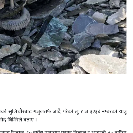
ल्पाको सुलिचौरबाट गजुलतर्फ जादै गरेको लु १ ज ३२३४ नम्बरको यात्रु
िनोद घिमिरेले बताए ।
 प्रसाद रिजाल, ६० वर्षीय नारायण प्रसाद रिजाल र अन्दाजी ४० वर्षीया