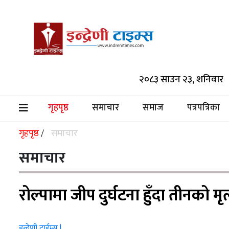
समाचार
२०८३ साउन २३, शनिवार
समाज
पत्रपत्रिका
गृहपृष्ठ
समाचार
समाज
पत्रपत्रिका
(current)
मनोरञ्जन
गृहपृष्ठ
समाचार
/
विश्व
समाचार
स्वास्थ्य
रोल्पामा जीप दुर्घटना हुँदा तीनको मृ
अर्थ/
वाणिज्य
इन्द्रेणी टाईम्स |