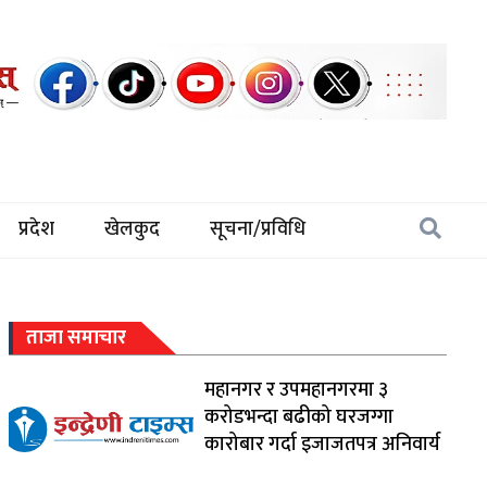
प्रदेश
खेलकुद
सूचना/प्रविधि
ताजा समाचार
महानगर र उपमहानगरमा ३
करोडभन्दा बढीको घरजग्गा
कारोबार गर्दा इजाजतपत्र अनिवार्य