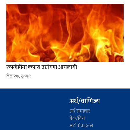
रुपन्देहीमा कपास उद्योगमा आगलागी
जेठ २७, २०७९
अर्थ/वाणिज्य
अर्थ समाचार
बैंक/वित्त
अटाेमाेवाइल्स