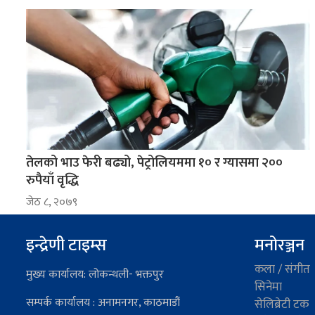
तेलको भाउ फेरी बढ्यो, पेट्रोलियममा १० र ग्यासमा २००
रुपैयाँ वृद्धि
जेठ ८, २०७९
इन्द्रेणी टाइम्स
मनोरञ्जन
कला / संगीत
मुख्य कार्यालय: लोकन्थली- भक्तपुर
सिनेमा
सम्पर्क कार्यालय : अनामनगर, काठमाडौं
सेलिब्रेटी टक