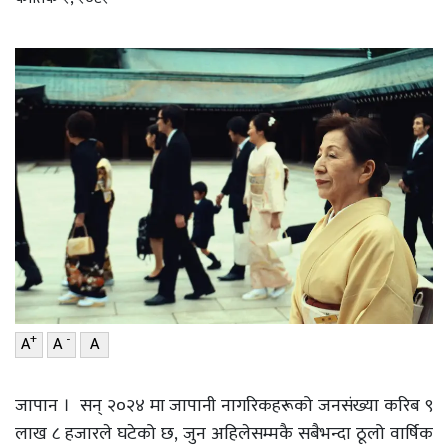
वाणिज्य
शिक्षा
शिक्षा
सम्पादकीय
सम्पादकीय
संस्कृति/
संस्कार
संस्कृति/
संस्कार
प्रदेश
प्रदेश
खेलकुद
खेलकुद
सूचना/
प्रविधि
सूचना/
प्रविधि
पर्यटन
+
-
A
A
A
पर्यटन
इन्द्रेणी–
विशेष
इन्द्रेणी–
जापान । सन् २०२४ मा जापानी नागरिकहरूको जनसंख्या करिब ९
विशेष
लाख ८ हजारले घटेको छ, जुन अहिलेसम्मकै सबैभन्दा ठूलो वार्षिक