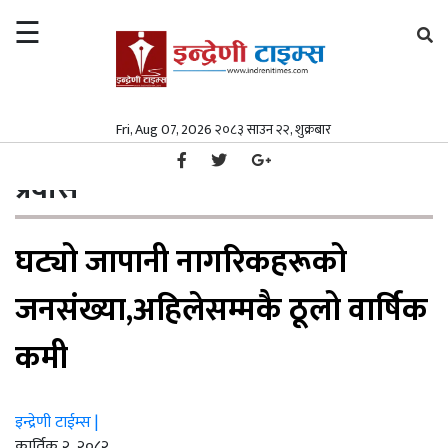
☰
×
समाचार
Fri, Aug 07, 2026 २०८३ साउन २२, शुक्रबार
गृहपृष्ठ
प्रवास
/
समाचार
समाज
प्रवास
समाज
पत्रपत्रिका
घट्यो जापानी नागरिकहरूको
पत्रपत्रिका
मनोरञ्जन
मनोरञ्जन
विश्व
जनसंख्या,अहिलेसम्मकै ठूलो वार्षिक
विश्व
स्वास्थ्य
कमी
स्वास्थ्य
अर्थ/
वाणिज्य
इन्द्रेणी टाईम्स |
अर्थ/
कार्तिक २, २०८२