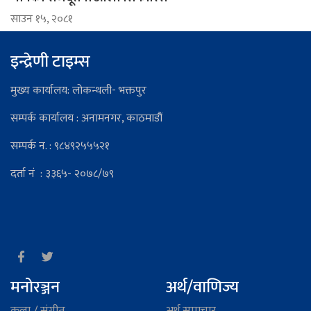
साउन १५, २०८१
इन्द्रेणी टाइम्स
मुख्य कार्यालय: लोकन्थली- भक्तपुर
सम्पर्क कार्यालय : अनामनगर, काठमाडौं
सम्पर्क न. : ९८४९२५५५२१
दर्ता नं : ३३६५- २०७८/७९
मनोरञ्जन
अर्थ/वाणिज्य
कला / संगीत
अर्थ समाचार