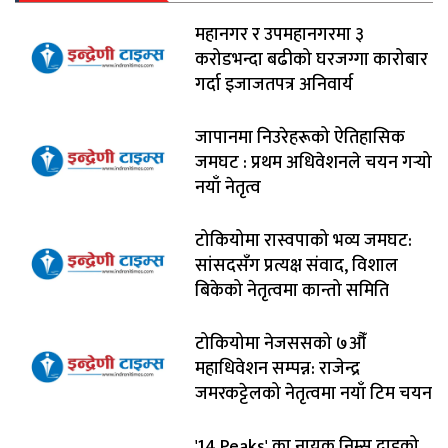
महानगर र उपमहानगरमा ३
करोडभन्दा बढीको घरजग्गा कारोबार
गर्दा इजाजतपत्र अनिवार्य
जापानमा निउरेहरूको ऐतिहासिक
जमघट : प्रथम अधिवेशनले चयन गर्‍यो
नयाँ नेतृत्व
टोकियोमा रास्वपाको भव्य जमघट:
सांसदसँग प्रत्यक्ष संवाद, विशाल
बिकेको नेतृत्वमा कान्तो समिति
टोकियोमा नेजससको ७औँ
महाधिवेशन सम्पन्न: राजेन्द्र
जमरकट्टेलको नेतृत्वमा नयाँ टिम चयन
'14 Peaks' का नायक निम्स दाइको