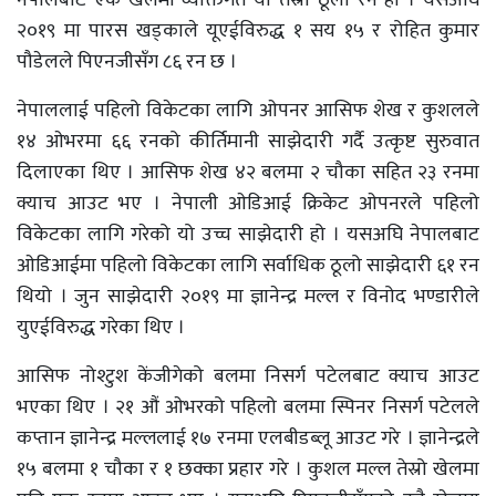
२०१९ मा पारस खड्काले यूएईविरुद्ध १ सय १५ र रोहित कुमार
पौडेलले पिएनजीसँग ८६ रन छ ।
नेपाललाई पहिलो विकेटका लागि ओपनर आसिफ शेख र कुशलले
१४ ओभरमा ६६ रनको कीर्तिमानी साझेदारी गर्दै उत्कृष्ट सुरुवात
दिलाएका थिए । आसिफ शेख ४२ बलमा २ चौका सहित २३ रनमा
क्याच आउट भए । नेपाली ओडिआई क्रिकेट ओपनरले पहिलो
विकेटका लागि गरेको यो उच्च साझेदारी हो । यसअघि नेपालबाट
ओडिआईमा पहिलो विकेटका लागि सर्वाधिक ठूलो साझेदारी ६१ रन
थियो । जुन साझेदारी २०१९ मा ज्ञानेन्द्र मल्ल र विनोद भण्डारीले
युएईविरुद्ध गरेका थिए ।
आसिफ नोश्टुश केंजीगेको बलमा निसर्ग पटेलबाट क्याच आउट
भएका थिए । २१ औं ओभरको पहिलो बलमा स्पिनर निसर्ग पटेलले
कप्तान ज्ञानेन्द्र मल्ललाई १७ रनमा एलबीडब्लू आउट गरे । ज्ञानेन्द्रले
१५ बलमा १ चौका र १ छक्का प्रहार गरे । कुशल मल्ल तेस्रो खेलमा