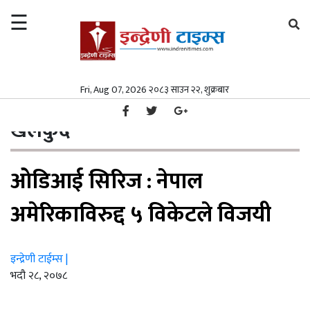
☰
×
समाचार
Fri, Aug 07, 2026 २०८३ साउन २२, शुक्रबार
गृहपृष्ठ
खेलकुद
/
समाचार
समाज
खेलकुद
समाज
पत्रपत्रिका
ओडिआई सिरिज : नेपाल
पत्रपत्रिका
मनोरञ्जन
मनोरञ्जन
विश्व
अमेरिकाविरुद्द ५ विकेटले विजयी
विश्व
स्वास्थ्य
इन्द्रेणी टाईम्स |
स्वास्थ्य
अर्थ/
भदौ २८, २०७८
वाणिज्य
अर्थ/