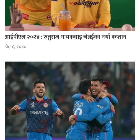
आईपीएल २०२४ : रुतुराज गायकवाड़ चेन्नईका नयाँ कप्तान
चैत ८, २०८०