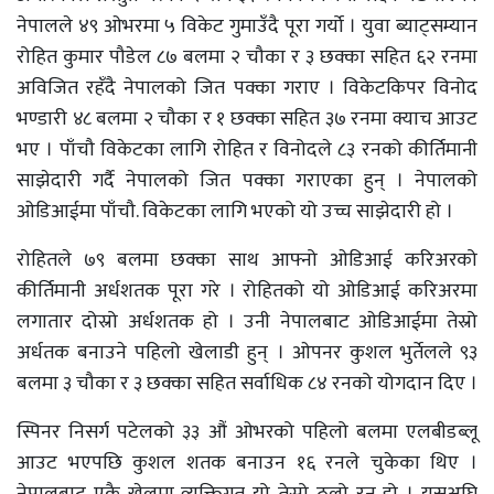
नेपालले ४९ ओभरमा ५ विकेट गुमाउँदै पूरा गर्यो । युवा ब्याट्सम्यान
रोहित कुमार पौडेल ८७ बलमा २ चौका र ३ छक्का सहित ६२ रनमा
अविजित रहँदै नेपालको जित पक्का गराए । विकेटकिपर विनोद
भण्डारी ४८ बलमा २ चौका र १ छक्का सहित ३७ रनमा क्याच आउट
भए । पाँचौ विकेटका लागि रोहित र विनोदले ८३ रनको कीर्तिमानी
साझेदारी गर्दै नेपालको जित पक्का गराएका हुन् । नेपालको
ओडिआईमा पाँचौ. विकेटका लागि भएको यो उच्च साझेदारी हो ।
रोहितले ७९ बलमा छक्का साथ आफ्नो ओडिआई करिअरको
कीर्तिमानी अर्धशतक पूरा गरे । रोहितको यो ओडिआई करिअरमा
लगातार दोस्रो अर्धशतक हो । उनी नेपालबाट ओडिआईमा तेस्रो
अर्धतक बनाउने पहिलो खेलाडी हुन् । ओपनर कुशल भुर्तेलले ९३
बलमा ३ चौका र ३ छक्का सहित सर्वाधिक ८४ रनको योगदान दिए ।
स्पिनर निसर्ग पटेलको ३३ औं ओभरको पहिलो बलमा एलबीडब्लू
आउट भएपछि कुशल शतक बनाउन १६ रनले चुकेका थिए ।
नेपालबाट एकै खेलमा व्यक्तिगत यो तेस्रो ठूलो रन हो । यसअघि