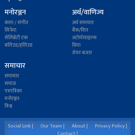
मनोरञ्जन
अर्थ/वाणिज्य
कला / संगीत
अर्थ समाचार
सिनेमा
बैंक/वित्त
सेलिब्रेटी टक
अटाेमाेवाइल्स
बलिउड/हलिउड
विमा
शेयर बजार
समाचार
समाचार
समाज
पत्रपत्रिका
मनोरञ्जन
विश्व
Social Link |
Our Team |
About |
Privacy Policy |
Contact |