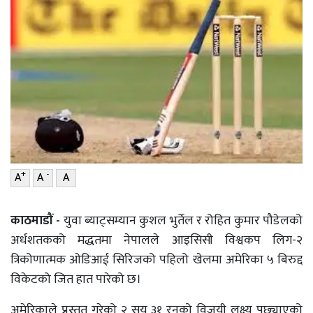
वाणिज्य
शिक्षा
शिक्षा
सम्पादकीय
सम्पादकीय
संस्कृति/
संस्कार
संस्कृति/
संस्कार
प्रदेश
प्रदेश
खेलकुद
खेलकुद
सूचना/
+
-
A
A
A
प्रविधि
सूचना/
काठमाडौं -
युवा ब्याट्सम्यान कुशल भुर्तेल र रोहित कुमार पौडेलको
प्रविधि
पर्यटन
अर्धशतकको मद्धतमा नेपालले आइसिसी विश्वकप लिग-२
पर्यटन
इन्द्रेणी–
त्रिकोणात्मक ओडिआई सिरिजको पहिलो खेलमा अमेरिका ५ बिरुद्द
विशेष
विकेटको जित हात पारेको छ।
इन्द्रेणी–
विशेष
अमेरिकाले प्रस्तुत गरेको २ सय ३१ रनको विजयी लक्ष्य पछ्याएको