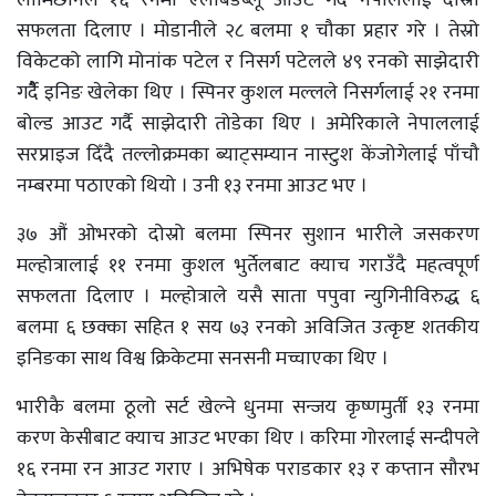
सफलता दिलाए । मोडानीले २८ बलमा १ चौका प्रहार गरे । तेस्रो
विकेटको लागि मोनांक पटेल र निसर्ग पटेलले ४९ रनको साझेदारी
गर्दैै इनिङ खेलेका थिए । स्पिनर कुशल मल्लले निसर्गलाई २१ रनमा
बोल्ड आउट गर्दै साझेदारी तोडेका थिए । अमेरिकाले नेपाललाई
सरप्राइज दिँदै तल्लोक्रमका ब्याट्सम्यान नास्टुश केंजोगेलाई पाँचौ
नम्बरमा पठाएको थियो । उनी १३ रनमा आउट भए ।
३७ औं ओभरको दोस्रो बलमा स्पिनर सुशान भारीले जसकरण
मल्होत्रालाई ११ रनमा कुशल भुर्तेलबाट क्याच गराउँदै महत्वपूर्ण
सफलता दिलाए । मल्होत्राले यसै साता पपुवा न्युगिनीविरुद्ध ६
बलमा ६ छक्का सहित १ सय ७३ रनको अविजित उत्कृष्ट शतकीय
इनिङका साथ विश्व क्रिकेटमा सनसनी मच्चाएका थिए ।
भारीकै बलमा ठूलो सर्ट खेल्ने धुनमा सन्जय कृष्णमुर्ती १३ रनमा
करण केसीबाट क्याच आउट भएका थिए । करिमा गोरलाई सन्दीपले
१६ रनमा रन आउट गराए । अभिषेक पराडकार १३ र कप्तान सौरभ