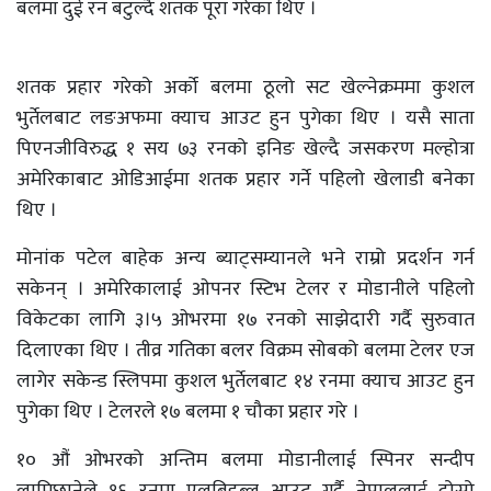
बलमा दुई रन बटुल्दै शतक पूरा गरेका थिए ।
शतक प्रहार गरेको अर्को बलमा ठूलो सट खेल्नेक्रममा कुशल
भुर्तेलबाट लङअफमा क्याच आउट हुन पुगेका थिए । यसै साता
पिएनजीविरुद्ध १ सय ७३ रनको इनिङ खेल्दै जसकरण मल्होत्रा
अमेरिकाबाट ओडिआईमा शतक प्रहार गर्ने पहिलो खेलाडी बनेका
थिए ।
मोनांक पटेल बाहेक अन्य ब्याट्सम्यानले भने राम्रो प्रदर्शन गर्न
सकेनन् । अमेरिकालाई ओपनर स्टिभ टेलर र मोडानीले पहिलो
विकेटका लागि ३।५ ओभरमा १७ रनको साझेदारी गर्दै सुरुवात
दिलाएका थिए । तीव्र गतिका बलर विक्रम सोबको बलमा टेलर एज
लागेर सकेन्ड स्लिपमा कुशल भुर्तेलबाट १४ रनमा क्याच आउट हुन
पुगेका थिए । टेलरले १७ बलमा १ चौका प्रहार गरे ।
१० औं ओभरको अन्तिम बलमा मोडानीलाई स्पिनर सन्दीप
लामिछानेले १६ रनमा एलबिडब्लू आउट गर्दै नेपाललाई दोस्रो