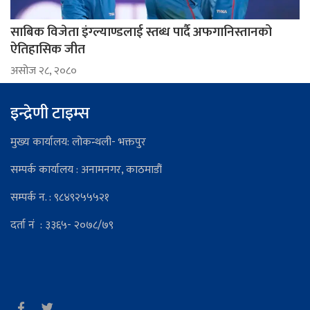
साबिक विजेता इंग्ल्याण्डलाई स्तब्ध पार्दै अफगानिस्तानको
ऐतिहासिक जीत
असोज २८, २०८०
इन्द्रेणी टाइम्स
मुख्य कार्यालय: लोकन्थली- भक्तपुर
सम्पर्क कार्यालय : अनामनगर, काठमाडौं
सम्पर्क न. : ९८४९२५५५२१
दर्ता नं : ३३६५- २०७८/७९