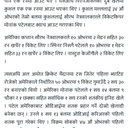
पनि एक रनमा आउट भए । यसअघि पिएनजीसँगको दुबै खेलमा
कुशल एक एक रनमा आउट भएका थिए । कुशल मल्ललाई ३४ औं
ओभरको तेस्रो बलमा कुशललाई सौरभ नेत्रवालकारले विकेटकिपर
मोनांक पटेलबाट क्याच आउट गराएका थिए ।
अमेरिका कप्तान सौरभ नेत्रवालकरले १० ओभरमा २ मेडन सहित ३०
रन खर्चेर १ विकेट लिए । स्पिनर निसगै पटेलले १० ओभरमा १ मेडन
सहित ३३ रन खर्चेर २ विकेट लिए । नास्टुश केजोंगीले २ विकेट लिए
।
त्यसअघि अल अमरेत क्रिकेट मैदानमा टस जितेर पहिला ब्याटिङ
रोजेको अमेरिकाले निर्धारित ५० ओभरमा ९ विकेट गुमाउँदै २ सय ३०
रन बनाएको थियो । अमेरिका मोनांक पटेलले १ सय १४ बलमा ९
चौका र १ छक्का सहित सर्वाधिक १ सय रनको शतकीय इनिङ खेले
। पटेल अमेरिकाबाट ओडिआईमा शतक प्रहार गर्ने दोस्रो खेलाडी
बनेका छन् । उनले १ सय १३ बलमा ओडिआई करिअरको पहिलो
शतक पूरा गरेका थिए । विक्रम सोबको ४७ औं ओभरको पहिलो