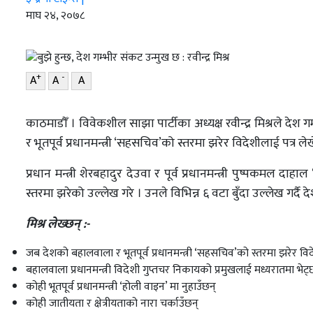
शिक्षा
माघ २४, २०७८
सम्पादकीय
संस्कृति/
+
-
A
A
A
संस्कार
प्रदेश
काठमाडौँ । विवेकशील साझा पार्टीका अध्यक्ष रवीन्द्र मिश्रले दे
खेलकुद
र भूतपूर्व प्रधानमन्त्री ‘सहसचिव’को स्तरमा झरेर विदेशीलाई पत्र ले
सूचना/
प्रधान मन्त्री शेरबहादुर देउवा र पूर्व प्रधानमन्त्री पुष्पकमल 
प्रविधि
स्तरमा झरेको उल्लेख गरे । उनले विभिन्न ६ वटा बुँदा उल्लेख गर्दै 
पर्यटन
मिश्र लेख्छन् :-
इन्द्रेणी–
जब देशको बहालवाला र भूतपूर्व प्रधानमन्त्री ‘सहसचिव’को स्तरमा झरेर विदे
विशेष
बहालवाला प्रधानमन्त्री विदेशी गुप्तचर निकायको प्रमुखलाई मध्यरातमा भेट्
कोही भूतपूर्व प्रधानमन्त्री ‘होली वाइन’ मा नुहाउँछन्
कोही जातीयता र क्षेत्रीयताको नारा चर्काउँछन्