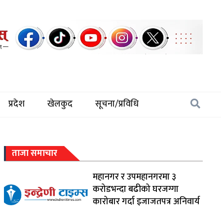
प्रदेश
खेलकुद
सूचना/प्रविधि
ताजा समाचार
महानगर र उपमहानगरमा ३
करोडभन्दा बढीको घरजग्गा
कारोबार गर्दा इजाजतपत्र अनिवार्य