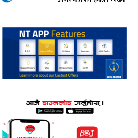
अन्तिम यात्रा पनि हिमालकै काखमा