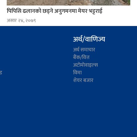
पिपिसि ढलानको छड्ने अनुगमनमा मेयर भट्टराई
असार २४, २०७९
अर्थ/वाणिज्य
अर्थ समाचार
बैंक/वित्त
अटाेमाेवाइल्स
ड
विमा
शेयर बजार