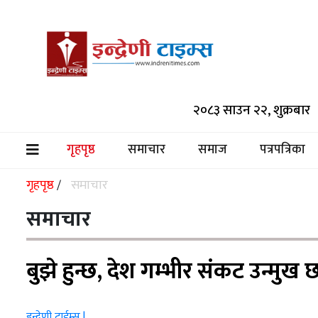
समाचार
२०८३ साउन २२, शुक्रबार
समाज
पत्रपत्रिका
गृहपृष्ठ
समाचार
समाज
पत्रपत्रिका
(current)
मनोरञ्जन
गृहपृष्ठ
समाचार
/
विश्व
समाचार
स्वास्थ्य
बुझे हुन्छ, देश गम्भीर संकट उन्मुख छ :
अर्थ/
वाणिज्य
इन्द्रेणी टाईम्स |