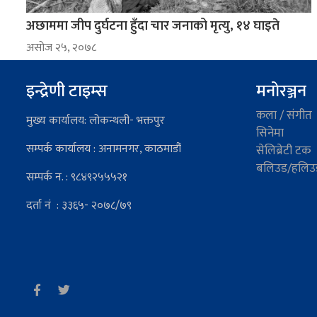
अछाममा जीप दुर्घटना हुँदा चार जनाको मृत्यु, १४ घाइते
असोज २५, २०७८
इन्द्रेणी टाइम्स
मनोरञ्जन
कला / संगीत
मुख्य कार्यालय: लोकन्थली- भक्तपुर
सिनेमा
सम्पर्क कार्यालय : अनामनगर, काठमाडौं
सेलिब्रेटी टक
बलिउड/हलिउ
सम्पर्क न. : ९८४९२५५५२१
दर्ता नं : ३३६५- २०७८/७९