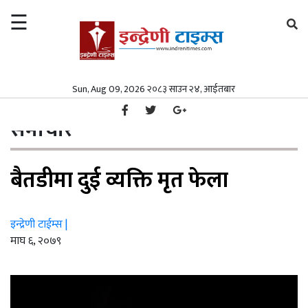
☰
×
समाचार
Sun, Aug 09, 2026 २०८३ साउन २४, आईतबार
गृहपृष्ठ
समाचार
/
समाचार
समाज
समाचार
समाज
पत्रपत्रिका
बैतडीमा दुई व्यक्ति मृत फेला
पत्रपत्रिका
मनोरञ्जन
मनोरञ्जन
विश्व
इन्द्रेणी टाईम्स |
विश्व
स्वास्थ्य
माघ ६, २०७९
स्वास्थ्य
अर्थ/
वाणिज्य
अर्थ/