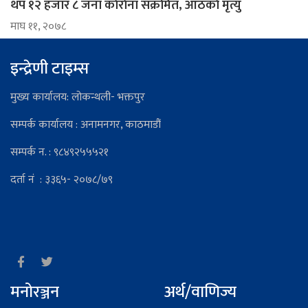
थप १२ हजार ८ जना काेराेना संक्रमित, आठकाे मृत्यु
माघ ११, २०७८
इन्द्रेणी टाइम्स
मुख्य कार्यालय: लोकन्थली- भक्तपुर
सम्पर्क कार्यालय : अनामनगर, काठमाडौं
सम्पर्क न. : ९८४९२५५५२१
दर्ता नं : ३३६५- २०७८/७९
मनोरञ्जन
अर्थ/वाणिज्य