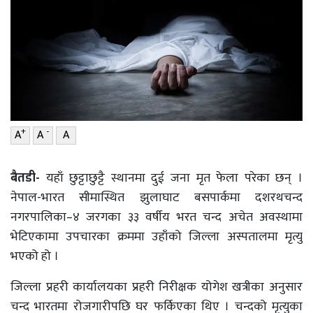
वाणिज्य
शिक्षा
शिक्षा
सम्पादकीय
सम्पादकीय
संस्कृति/
संस्कार
संस्कृति/
संस्कार
प्रदेश
+
-
A
A
A
प्रदेश
खेलकुद
खेलकुद
सूचना/
बैतडी-
यहाँ छुट्टाछुट्टै स्थानमा दुई जना मृत फेला परेका छन् ।
प्रविधि
नेपाल-भारत सीमास्थित झुलाघाट बसपार्कमा दशरथचन्द
सूचना/
नगरपालिका–४ जरगका ३३ वर्षीय भरत चन्द अचेत अवस्थामा
प्रविधि
पर्यटन
भेटिएकामा उपचारका क्रममा उहाँको जिल्ला अस्पतालमा मृत्यु
पर्यटन
इन्द्रेणी–
भएको हो ।
विशेष
इन्द्रेणी–
जिल्ला प्रहरी कार्यालयका प्रहरी निरीक्षक योगेश खत्रीका अनुसार
विशेष
चन्द भारतमा रोजगारीपछि घर फर्किएका थिए । चन्दको मृत्युका