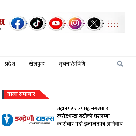
प्रदेश
खेलकुद
सूचना/प्रविधि
ताजा समाचार
महानगर र उपमहानगरमा ३
करोडभन्दा बढीको घरजग्गा
कारोबार गर्दा इजाजतपत्र अनिवार्य