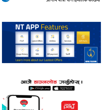
अन्तिम यात्रा पनि हिमालकै काखमा