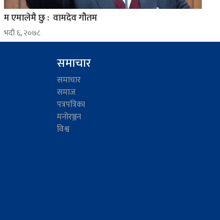
म एमालेमै छु : वामदेव गौतम
भदौ ६, २०७८
समाचार
समाचार
समाज
पत्रपत्रिका
मनोरञ्जन
विश्व