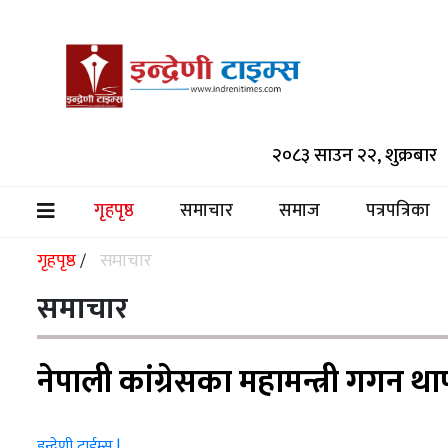
समाचार
२०८३ साउन २२, शुक्रबार
समाज
पत्रपत्रिका
गृहपृष्ठ
समाचार
समाज
पत्रपत्रिका
(current)
मनोरञ्जन
गृहपृष्ठ
समाचार
/
विश्व
समाचार
स्वास्थ्य
नेपाली कांग्रेसका महामन्त्री गगन थ
अर्थ/
वाणिज्य
इन्द्रेणी टाईम्स |