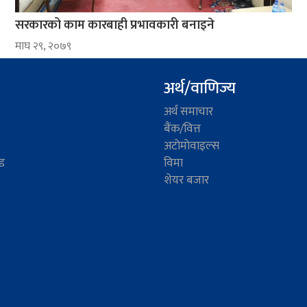
सरकारको काम कारबाही प्रभावकारी बनाइने
माघ २९, २०७९
अर्थ/वाणिज्य
अर्थ समाचार
बैंक/वित्त
अटाेमाेवाइल्स
ड
विमा
शेयर बजार