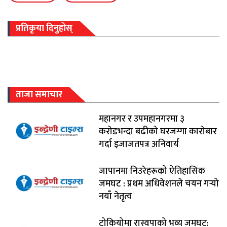
प्रतिकृया दिनुहोस्
ताजा समाचार
महानगर र उपमहानगरमा ३
करोडभन्दा बढीको घरजग्गा कारोबार
गर्दा इजाजतपत्र अनिवार्य
जापानमा निउरेहरूको ऐतिहासिक
जमघट : प्रथम अधिवेशनले चयन गर्‍यो
नयाँ नेतृत्व
टोकियोमा रास्वपाको भव्य जमघट: