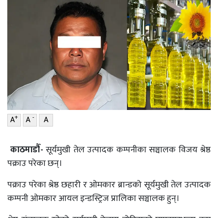
वाणिज्य
शिक्षा
शिक्षा
सम्पादकीय
सम्पादकीय
संस्कृति/
संस्कार
संस्कृति/
संस्कार
प्रदेश
प्रदेश
खेलकुद
खेलकुद
सूचना/
+
-
A
A
A
प्रविधि
सूचना/
काठमाडौँ-
सूर्यमुखी तेल उत्पादक कम्पनीका सञ्चालक विजय श्रेष्ठ
प्रविधि
पर्यटन
पक्राउ परेका छन्।
पर्यटन
इन्द्रेणी–
पक्राउ परेका श्रेष्ठ छहारी र ओमकार ब्रान्डको सूर्यमुखी तेल उत्पादक
विशेष
इन्द्रेणी–
कम्पनी ओमकार आयल इन्डस्ट्रिज प्रालिका सञ्चालक हुन्।
विशेष