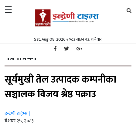
☰
×
समाचार
Sat, Aug 08, 2026 २०८३ साउन २३, शनिवार
गृहपृष्ठ
पत्रपत्रिका
/
समाचार
समाज
पत्रपत्रिका
समाज
पत्रपत्रिका
सूर्यमुखी तेल उत्पादक कम्पनीका
पत्रपत्रिका
मनोरञ्जन
मनोरञ्जन
विश्व
सञ्चालक विजय श्रेष्ठ पक्राउ
विश्व
स्वास्थ्य
इन्द्रेणी टाईम्स |
स्वास्थ्य
अर्थ/
ब‌ैशाख २५, २०८३
वाणिज्य
अर्थ/