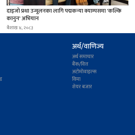
दाइजो प्रथा उन्मूलनका लागि पद्मकन्या क्याम्पसमा 'कल्कि
कानुन' अभियान
ब‌ैशाख ४, २०८३
अर्थ/वाणिज्य
अर्थ समाचार
बैंक/वित्त
अटाेमाेवाइल्स
ड
विमा
शेयर बजार