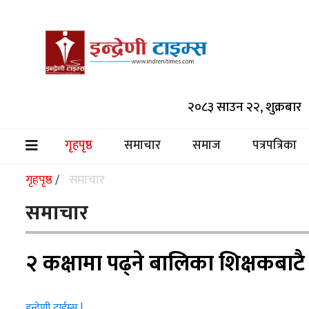
समाचार
२०८३ साउन २२, शुक्रबार
समाज
पत्रपत्रिका
गृहपृष्ठ
समाचार
समाज
पत्रपत्रिका
(current)
मनोरञ्जन
गृहपृष्ठ
समाचार
/
विश्व
समाचार
स्वास्थ्य
२ कक्षामा पढ्ने बालिका शिक्षकबाटै
अर्थ/
वाणिज्य
इन्द्रेणी टाईम्स |