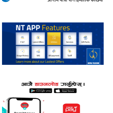
अन्तिम यात्रा पनि हिमालकै काखमा