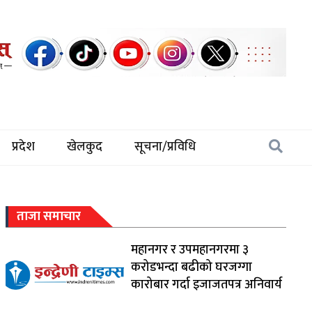
प्रदेश
खेलकुद
सूचना/प्रविधि
ताजा समाचार
महानगर र उपमहानगरमा ३
करोडभन्दा बढीको घरजग्गा
कारोबार गर्दा इजाजतपत्र अनिवार्य