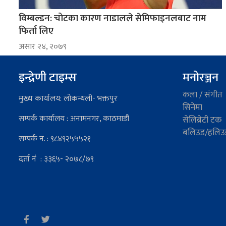
विम्बल्डन: चोटका कारण नाडालले सेमिफाइनलबाट नाम
फिर्ता लिए
असार २४, २०७९
इन्द्रेणी टाइम्स
मनोरञ्जन
कला / संगीत
मुख्य कार्यालय: लोकन्थली- भक्तपुर
सिनेमा
सम्पर्क कार्यालय : अनामनगर, काठमाडौं
सेलिब्रेटी टक
बलिउड/हलिउ
सम्पर्क न. : ९८४९२५५५२१
दर्ता नं : ३३६५- २०७८/७९